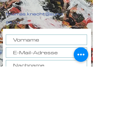
Email:
thomas.knecht@sunri
se.ch