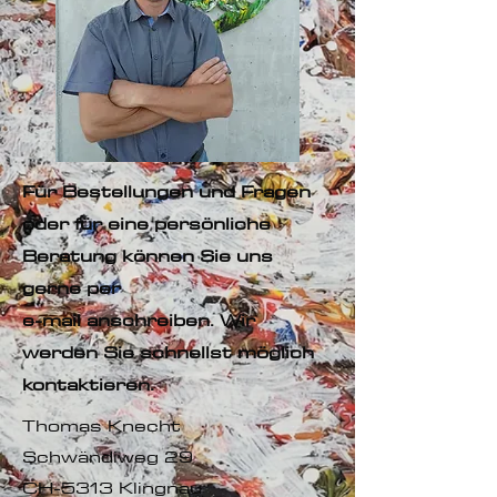
Für Bestellungen und Fragen
oder für eine persönliche
Beratung können Sie uns
gerne per
e-mail anschreiben. Wir
werden Sie schnellst möglich
kontaktieren.
Thomas Knecht
Schwändiweg 29
CH-5313 Klingnau